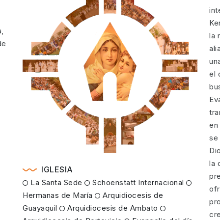
in
Ke
a,
la 
de
al
un
el
bus
Ev
tr
en 
se 
Di
la 
IGLESIA
pr
La Santa Sede
Schoenstatt Internacional
of
Hermanas de María
Arquidiocesis de
pr
Guayaquil
Arquidiocesis de Ambato
cr