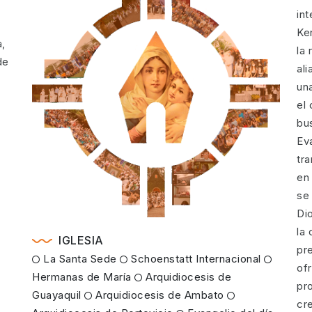
in
Ke
a,
la 
de
al
un
el
bus
Ev
tr
en 
se 
Di
la 
IGLESIA
pr
La Santa Sede
Schoenstatt Internacional
of
Hermanas de María
Arquidiocesis de
pr
Guayaquil
Arquidiocesis de Ambato
cr