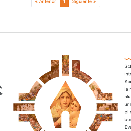
« Anterior
1
Siguiente »
Sc
in
Ke
a,
la 
de
al
un
el
bus
Ev