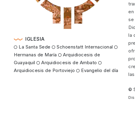
tr
en 
se 
Di
la 
IGLESIA
pr
La Santa Sede
Schoenstatt Internacional
of
Hermanas de María
Arquidiocesis de
pr
Guayaquil
Arquidiocesis de Ambato
cr
Arquidiocesis de Portoviejo
Evangelio del día
la
©
Di